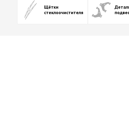
Щётки
Детал
стеклоочистителя
подве