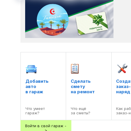
Добавить

Сделать

Создат
авто

смету

заказ-

в гараж
на ремонт
наряд
Что умеет

Что ещё

Как раб
гараж?
за сметы?
заказ-
Войти в свой гараж -
>