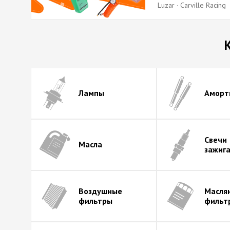
Luzar · Carville Racing
Лампы
Аморт
Свечи
Масла
зажиг
Воздушные
Масля
фильтры
фильт