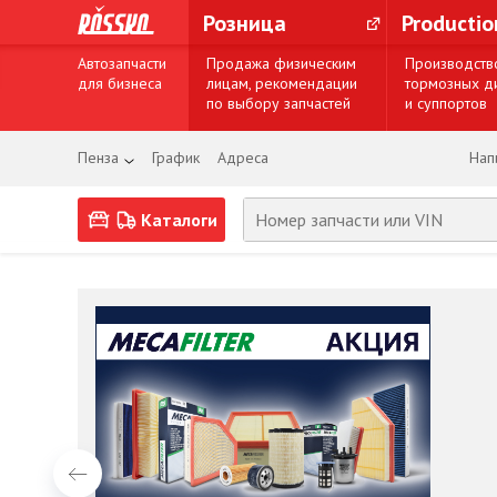
Розница
Producti
Автозапчасти
Продажа физическим
Производств
для бизнеса
лицам, рекомендации
тормозных д
по выбору запчастей
и суппортов
Пенза
График
Адреса
Нап
Каталоги