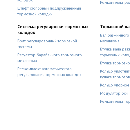
колодок
Ремкомплект ро
Штифт стопорный подпружиненный
тормозной колодки
Система регулировки тормозных
Тормозной в
колодок
Вал разжимного
Болт регулировочный тормозной
механизма
системы
Втулка вала раз
Регулятор барабанного тормозного
тормозных коло
механизма
Втулка тормозно
Ремкомплект автоматического
Кольцо уплотни
регулирования тормозных колодок
кулака тормозов
Кольцо упорное
Модулятор оси
Ремкомплект то