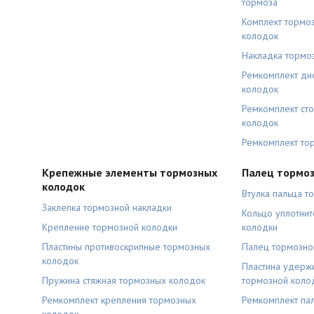
тормоза
Комплект тормо
колодок
Накладка тормо
Ремкомплект ди
колодок
Ремкомплект ст
колодок
Ремкомплект то
Крепежные элементы тормозных
Палец тормоз
колодок
Втулка пальца т
Заклепка тормозной накладки
Кольцо уплотни
Крепление тормозной колодки
колодки
Пластины противоскрипные тормозных
Палец тормозно
колодок
Пластина удерж
Пружина стяжная тормозных колодок
тормозной коло
Ремкомплект крепления тормозных
Ремкомплект па