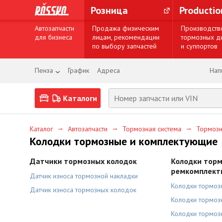
Розница
Producti
Автозапчасти
Продажа физическим
Производств
для бизнеса
лицам, рекомендации
тормозных д
по выбору запчастей
и суппортов
Пенза
График
Адреса
Нап
Каталоги
→
→
→
Каталог
Автозапчасти
Тормозная система
Тормозн
Колодки тормозные и комплектующие
Датчики тормозных колодок
Колодки торм
ремкомплект
Датчик износа тормозной накладки
Колодки тормоз
Датчик износа тормозных колодок
Колодки тормоз
Колодки тормоз